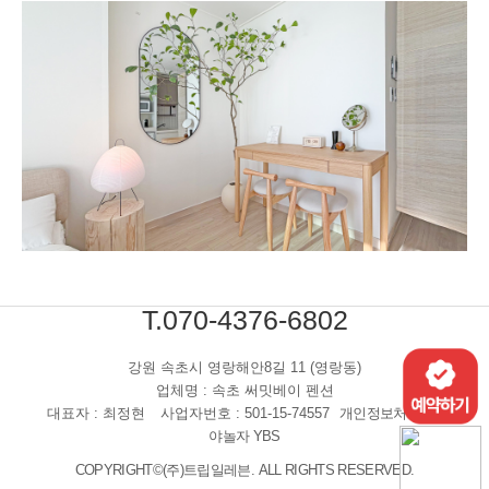
T.070-4376-6802
강원 속초시 영랑해안8길 11 (영랑동)
업체명 : 속초 써밋베이 펜션
대표자 : 최정현
사업자번호 : 501-15-74557
개인정보처리방침
야놀자 YBS
COPYRIGHT©(주)트립일레븐. ALL RIGHTS RESERVED.