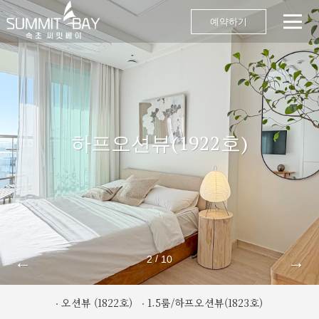
예약하기
하프오션뷰(1922호)
←
→
/
2
10
오션뷰 (1822호)
1.5룸/하프오션뷰(1823호)