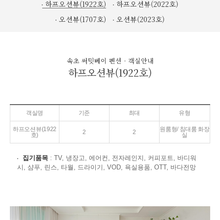
하프오션뷰(1922호)
하프오션뷰(2022호)
오션뷰(1707호)
오션뷰(2023호)
속초 써밋베이 펜션 - 객실안내
하프오션뷰(1922호)
객실명
기준
최대
유형
하프오션뷰(1922
원룸형/ 침대룸 화장
2
2
호)
실
집기품목
: TV, 냉장고, 에어컨, 전자레인지, 커피포트, 바디워
시, 샴푸, 린스, 타월, 드라이기, VOD, 욕실용품, OTT, 바다전망