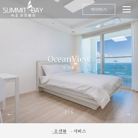
예약하기
OceanView
오션뷰
←
→
/
2
5
오션뷰
서비스