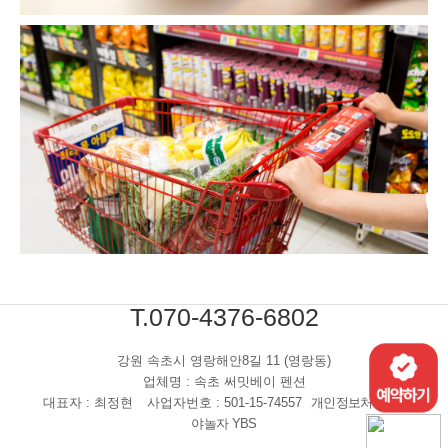
T.070-4376-6802
강원 속초시 영랑해안8길 11 (영랑동)
업체명 : 속초 써밋베이 펜션
대표자 : 최정현
사업자번호 : 501-15-74557
개인정보처리방침
야놀자 YBS