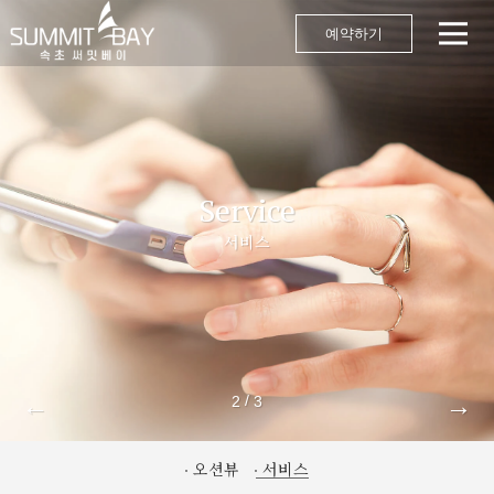
예약하기
Service
서비스
←
→
/
2
3
오션뷰
서비스