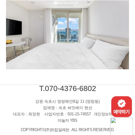
T.070-4376-6802
강원 속초시 영랑해안8길 11 (영랑동)
업체명 : 속초 써밋베이 펜션
대표자 : 최정현
사업자번호 : 501-15-74557
개인정보처리방침
야놀자 YBS
COPYRIGHT©(주)트립일레븐. ALL RIGHTS RESERVED.