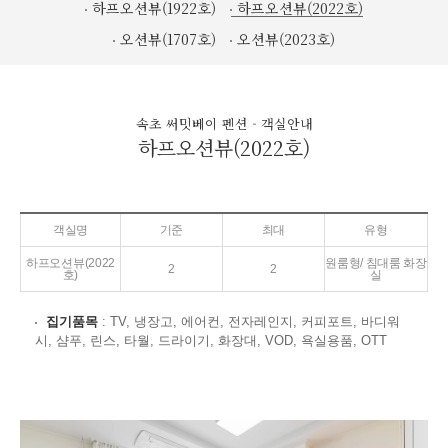
하프오션뷰(1922호)
하프오션뷰(2022호)
오션뷰(1707호)
오션뷰(2023호)
속초 써밋베이 펜션 - 객실안내
하프오션뷰(2022호)
객실명
기준
최대
유형
하프오션뷰(2022
원룸형/ 침대룸 화장
2
2
호)
실
집기품목
: TV, 냉장고, 에어컨, 전자레인지, 커피포트, 바디워
시, 샴푸, 린스, 타월, 드라이기, 화장대, VOD, 욕실용품, OTT