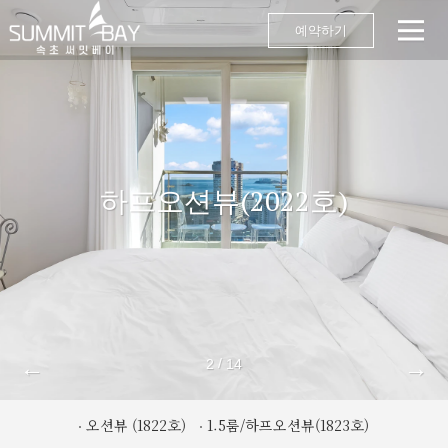
예약하기
하프오션뷰(2022호)
←
→
/
2
14
오션뷰 (1822호)
1.5룸/하프오션뷰(1823호)