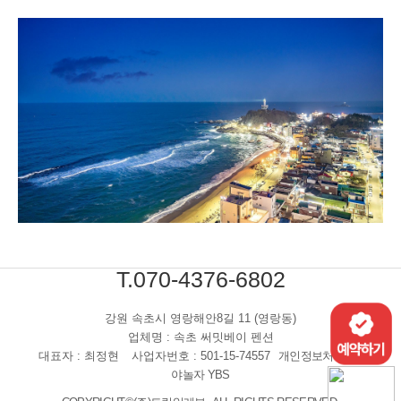
T.070-4376-6802
강원 속초시 영랑해안8길 11 (영랑동)
업체명 : 속초 써밋베이 펜션
대표자 : 최정현
사업자번호 : 501-15-74557
개인정보처리방침
야놀자 YBS