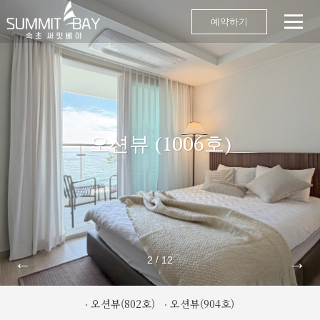
예약하기
오션뷰 (1006호)
←
→
/
2
12
오션뷰(802호)
오션뷰(904호)