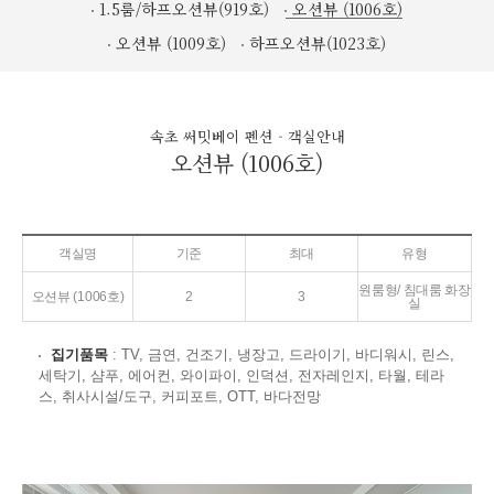
1.5룸/하프오션뷰(919호)
오션뷰 (1006호)
오션뷰 (1009호)
하프오션뷰(1023호)
속초 써밋베이 펜션 - 객실안내
오션뷰 (1006호)
객실명
기준
최대
유형
원룸형/ 침대룸 화장
오션뷰 (1006호)
2
3
실
집기품목
: TV, 금연, 건조기, 냉장고, 드라이기, 바디워시, 린스,
세탁기, 샴푸, 에어컨, 와이파이, 인덕션, 전자레인지, 타월, 테라
스, 취사시설/도구, 커피포트, OTT, 바다전망